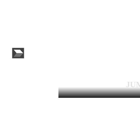
JUM
Jumpapoker
adalah salah satu pilihan situs Pok
ini jadi pilihan game sangat diminati di sel
Selain karena variasi permainannya yang cukup
dipahami.Nantinya anda para pemain bisa berm
situs jum