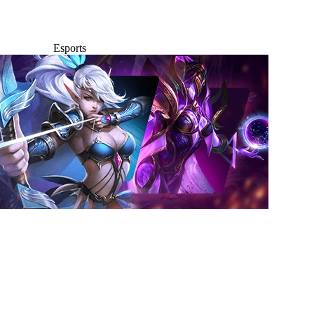
Esports