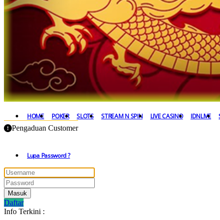
HOME
POKER
SLOTS
STREAM N SPIN
LIVE CASINO
IDNLIVE
Pengaduan Customer
Lupa Password ?
username
Password
Masuk
Daftar
Info Terkini :