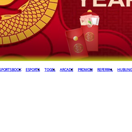
SPORTSBOOK
ESPORTS
TOGEL
ARCADE
PROMOSI
REFERRAL
HUBUNGI